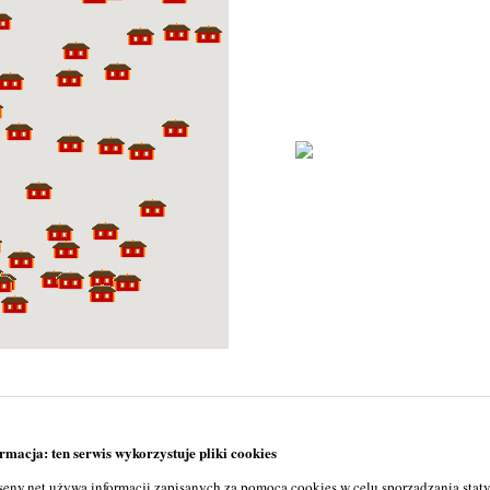
macja: ten serwis wykorzystuje pliki cookies
seny.net używa informacji zapisanych za pomocą cookies w celu sporządzania stat