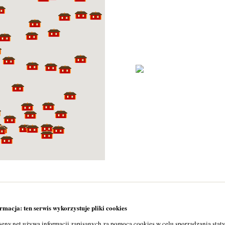
macja: ten serwis wykorzystuje pliki cookies
seny.net używa informacji zapisanych za pomocą cookies w celu sporządzania stat