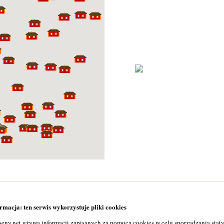
macja: ten serwis wykorzystuje pliki cookies
seny.net używa informacji zapisanych za pomocą cookies w celu sporządzania stat