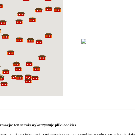
macja: ten serwis wykorzystuje pliki cookies
seny.net używa informacji zapisanych za pomocą cookies w celu sporządzania stat