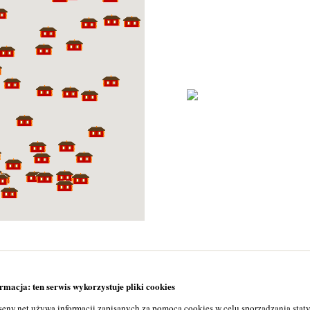
macja: ten serwis wykorzystuje pliki cookies
seny.net używa informacji zapisanych za pomocą cookies w celu sporządzania stat