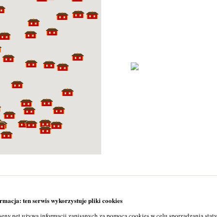
macja: ten serwis wykorzystuje pliki cookies
seny.net używa informacji zapisanych za pomocą cookies w celu sporządzania stat