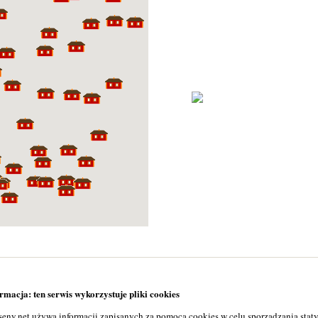
macja: ten serwis wykorzystuje pliki cookies
seny.net używa informacji zapisanych za pomocą cookies w celu sporządzania stat