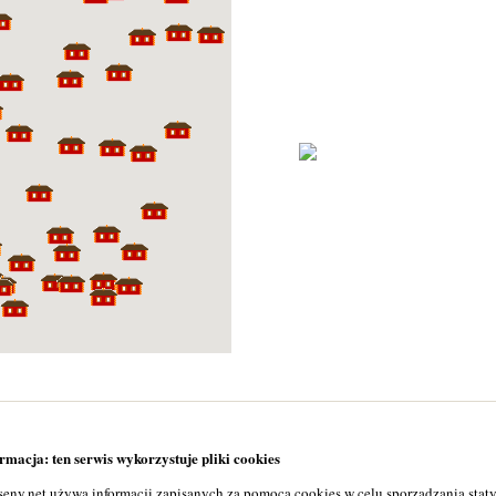
macja: ten serwis wykorzystuje pliki cookies
seny.net używa informacji zapisanych za pomocą cookies w celu sporządzania stat