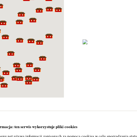
macja: ten serwis wykorzystuje pliki cookies
seny.net używa informacji zapisanych za pomocą cookies w celu sporządzania stat